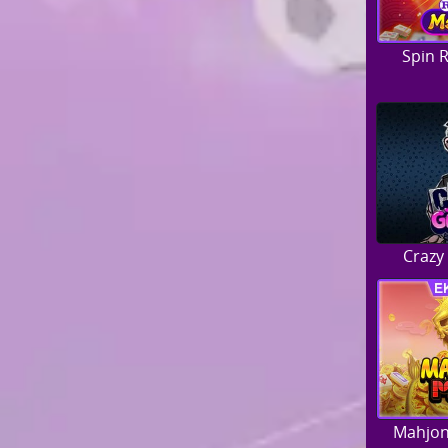
Spin 
Crazy 
Mahjon