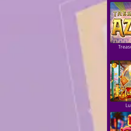
Treas
Lu