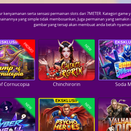
ur kenyamanan serta sensasi permainan slots dari 7METER. Kategori game ya
mainannya yang simple tidak membosankan, Juga permainan yang semakin r
gambar yang tersaji akan membuat anda betah nyaman
PROMO
NEW
f Cornucopia
Chinchirorin
Soda 
NEW
NEW