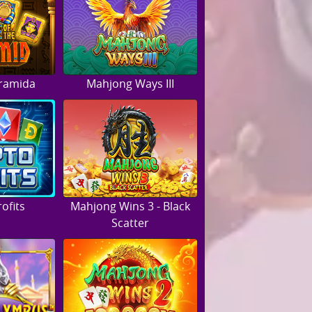
iramida
Mahjong Ways III
ofits
Mahjong Wins 3 - Black
Scatter