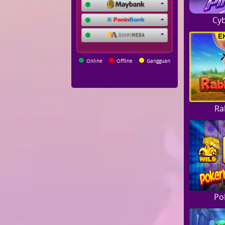
Cyb
Online
Offline
Gangguan
Ra
Po