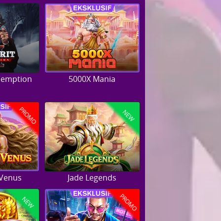
demption
5000X Mania
PROMO
NEW
 Venus
Jade Legends
PROMO
NEW