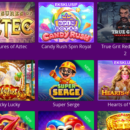
ures of Aztec
Candy Rush Spin Royal
True Grit Re
2
NEW
cky Lucky
Super Serge
Hearts of
NEW
NEW