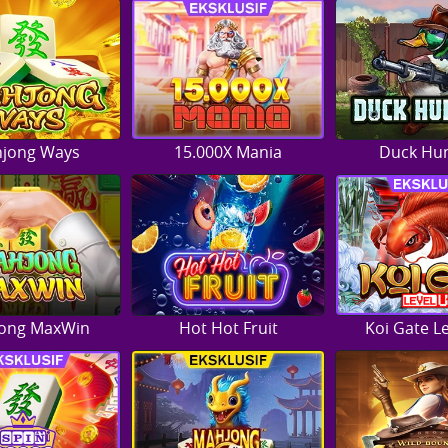
jong Ways
15.000X Mania
Duck Hu
ong MaxWin
Hot Hot Fruit
Koi Gate L